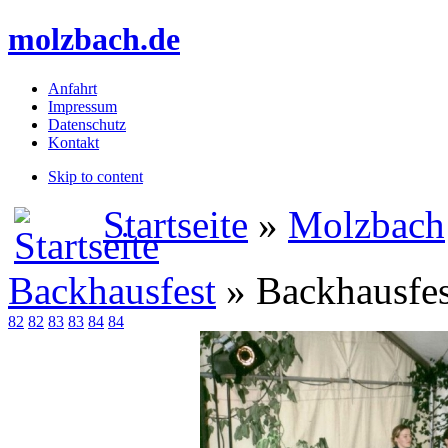
molzbach.de
Anfahrt
Impressum
Datenschutz
Kontakt
Skip to content
Startseite
»
Molzbach
Backhausfest
» Backhausfes
82
82
83
83
84
84