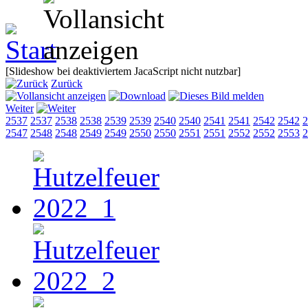
[Slideshow bei deaktiviertem JacaScript nicht nutzbar]
Zurück
Weiter
2537
2537
2538
2538
2539
2539
2540
2540
2541
2541
2542
2542
2
2547
2548
2548
2549
2549
2550
2550
2551
2551
2552
2552
2553
2