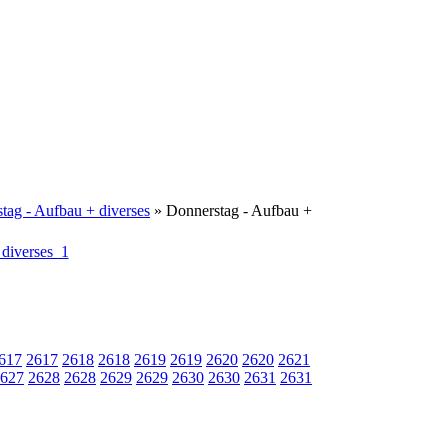
tag - Aufbau + diverses
» Donnerstag - Aufbau +
617
2617
2618
2618
2619
2619
2620
2620
2621
627
2628
2628
2629
2629
2630
2630
2631
2631