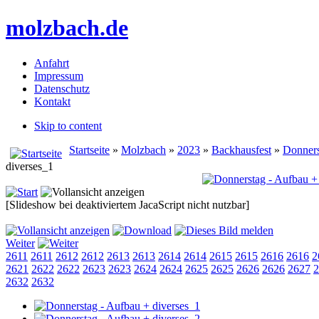
molzbach.de
Anfahrt
Impressum
Datenschutz
Kontakt
Skip to content
Startseite
»
Molzbach
»
2023
»
Backhausfest
»
Donners
diverses_1
[Slideshow bei deaktiviertem JacaScript nicht nutzbar]
Weiter
2611
2611
2612
2612
2613
2613
2614
2614
2615
2615
2616
2616
2
2621
2622
2622
2623
2623
2624
2624
2625
2625
2626
2626
2627
2
2632
2632