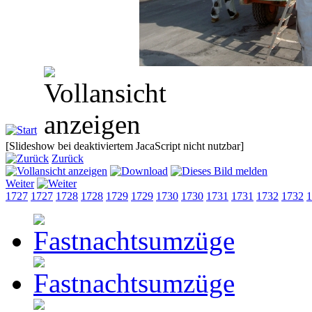
[Slideshow bei deaktiviertem JacaScript nicht nutzbar]
Zurück
Weiter
1727
1727
1728
1728
1729
1729
1730
1730
1731
1731
1732
1732
1